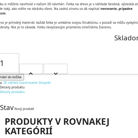
ku si môžete navrhnúť v našom 3D návrhári. Fotka na drevo je v náhľade farebná, výsledok a
e taký, ako vidíte na obrázku vľavo. Na zadnú stranu sa dá napísať
venovanie, prípadne
tum
.
vo je prírodný materiál, každá fotka je unikátna svojou štruktúrou, v pozadí sa môžu vyskytn
okruhy. Nie je to závada. Fotku nevystavujte priamemu slnečnému žiareniu.
Sklad
-
+
ridať do košíka
gs
3D náhľad
Gravírovanie
Dizajnér
Detaily produktu
Detaily produktu
Stav
Nový produkt
PRODUKTY V ROVNAKEJ
KATEGÓRIÍ