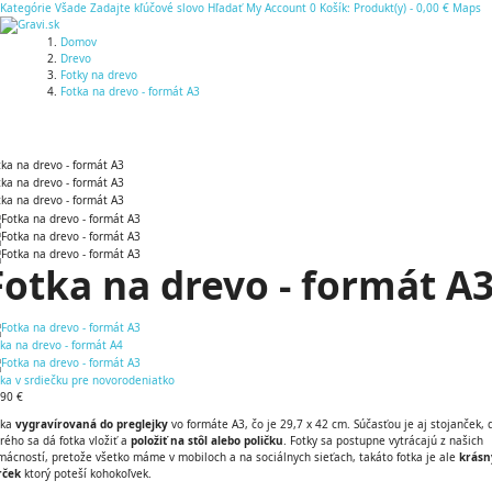
Kategórie
Všade
Zadajte kľúčové slovo
Hľadať
My Account
0
Košík:
Produkt(y)
-
0,00 €
Maps
Domov
Drevo
Fotky na drevo
Fotka na drevo - formát A3
Fotka na drevo - formát A
ka na drevo - formát A4
ka v srdiečku pre novorodeniatko
,90 €
tka
vygravírovaná do preglejky
vo formáte A3, čo je 29,7 x 42 cm. Súčasťou je aj stojanček, 
rého sa dá fotka vložiť a
položiť na stôl alebo poličku
. Fotky sa postupne vytrácajú z našich
ácností, pretože všetko máme v mobiloch a na sociálnych sieťach, takáto fotka je ale
krásn
rček
ktorý poteší kohokoľvek.