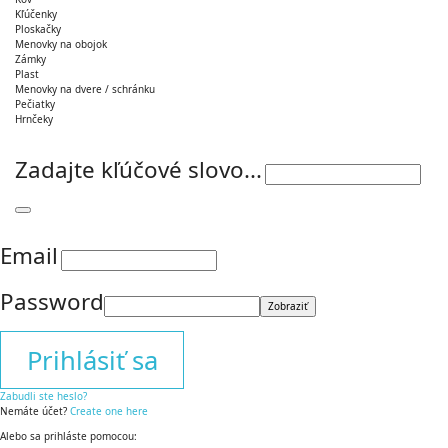
Kľúčenky
Ploskačky
Menovky na obojok
Zámky
Plast
Menovky na dvere / schránku
Pečiatky
Hrnčeky
Zadajte kľúčové slovo...
Email
Password
Zobraziť
Prihlásiť sa
Zabudli ste heslo?
Nemáte účet?
Create one here
Alebo sa prihláste pomocou: