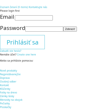
Zoznam želaní (
0
items
)
Kontaktujte nás
Please login first
Email
Password
Zobraziť
Prihlásiť sa
Zabudli ste heslo?
Nemáte účet?
Create one here
Alebo sa prihláste pomocou:
Nové produkty
Najpredávanejšie
Doprava
Osobný odber
Kontakt
Kľúčenky
Fotky na drevo
Zámky lásky
Menovky na obojok
Pečiatky
Ploskačky